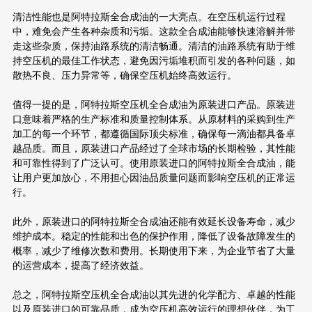
清洁性能也是阿特拉斯全合成油的一大亮点。在空压机运行过程
中，难免会产生各种杂质和污垢。这款全合成油能够快速溶解并带
走这些杂质，保持油路系统的清洁畅通。清洁的油路系统有助于维
持空压机的最佳工作状态，避免因污垢堆积而引发的各种问题，如
散热不良、压力异常等，确保空压机始终高效运行。
值得一提的是，阿特拉斯空压机全合成油为原装进口产品。原装进
口意味着严格的生产标准和质量控制体系。从原材料的采购到生产
加工的每一个环节，都遵循国际顶尖标准，确保每一滴油都具备卓
越品质。而且，原装进口产品经过了全球市场的长期检验，其性能
和可靠性得到了广泛认可。使用原装进口的阿特拉斯全合成油，能
让用户更加放心，不用担心因油品质量问题而影响空压机的正常运
行。
此外，原装进口的阿特拉斯全合成油还能有效延长设备寿命，减少
维护成本。稳定的性能和出色的保护作用，降低了设备故障发生的
概率，减少了维修次数和费用。长期使用下来，为企业节省了大量
的运营成本，提高了经济效益。
总之，阿特拉斯空压机全合成油以其先进的化学配方、卓越的性能
以及原装进口的可靠品质，成为空压机高效运行的理想伙伴，为工