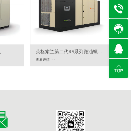
机
英格索兰第二代RS系列微油螺杆
式空气压缩机90-160kw
查看详情 >>