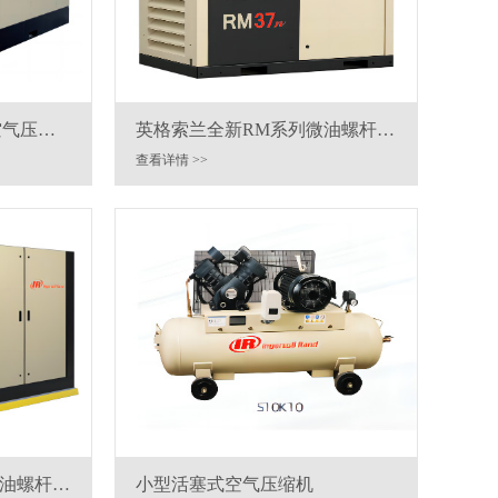
空气压缩
英格索兰全新RM系列微油螺杆空
压机15-75kw
查看详情 >>
微油螺杆空
小型活塞式空气压缩机