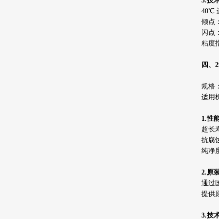
3.技
40℃
倾点：
闪点：
粘度指
四、2
规格：
适用机
1.性
超长
抗腐
纯净
2.
通过国
提供
3.技