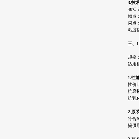
3.技
40℃
倾点：
闪点：
粘度指
三、1
规格：
适用机
1.性
性价
抗磨
抗乳
2.
符合
提供