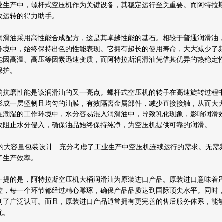
业生产中，螺杆式空压机作为关键设备，其稳定运行至关重要。而阿特拉
效运转的得力助手。
润滑油采用高性能合成配方，这是其卓越性能的基石。相较于普通润滑油
环境中，始终保持出色的性能表现。它拥有超长的使用寿命，大大减少了
能因高温、高压等因素迅速变质，而阿特拉斯润滑油凭借其优异的热稳定
保护。
的抗磨性能是该润滑油的又一亮点。螺杆式空压机的转子在高速旋转过程
形成一层坚韧且均匀的油膜，有效隔离金属部件，减少直接接触，从而大
在潮湿的工作环境中，水分容易混入润滑油中，导致乳化现象，影响润滑
效阻止水分侵入，确保油品始终保持纯净，为空压机提供可靠的润滑。
9L的大容量包装设计，充分考虑了工业生产中空压机连续运行的需求。无
了生产效率。
一提的是，阿特拉斯空压机大桶润滑油为原装进口产品。原装进口意味着
控，每一个环节都经过精心雕琢，确保产品品质达到国际顶尖水平。同时
到了广泛认可。而且，原装进口产品通常拥有更完善的售后服务体系，能
忧。