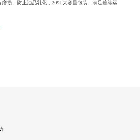
磨损、防止油品乳化，209L大容量包装，满足连续运
2
力