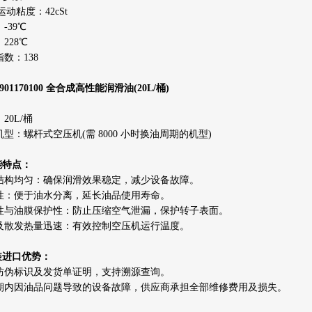
 运动粘度：42cSt
-39℃
228℃
数：138
901170100 全合成高性能润滑油(20L/桶)
20L/桶
型：螺杆式空压机(需 8000 小时换油周期的机型)
能特点：
结构均匀：确保润滑效果稳定，减少设备故障。
性：便于油水分离，延长油品使用寿命。
性与油膜保护性：防止压缩空气泄漏，保护转子表面。
及散发热量迅速：有效控制空压机运行温度。
原装进口优势：
防伪标识及发货单证明，支持溯源查询。
期内因油品问题导致的设备故障，供应商承担全部维修费用及损失。