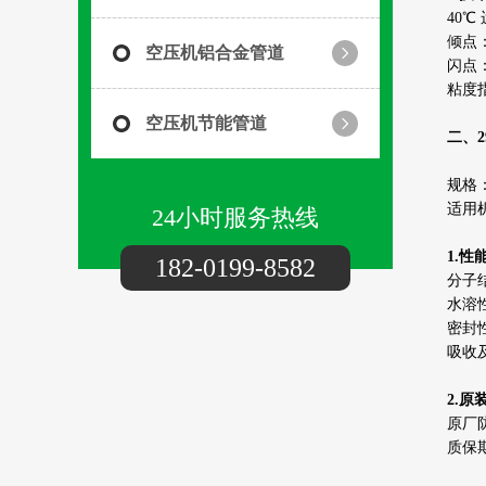
40℃
倾点：
空压机铝合金管道
闪点：
粘度指
空压机节能管道
二、2
规格：
适用机
24小时服务热线
1.性
182-0199-8582
分子
水溶
密封
吸收
2.
原厂
质保