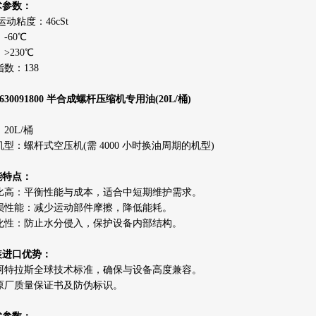
术参数：
 运动粘度：46cSt
-60℃
>230℃
数：138
630091800 半合成螺杆压缩机专用油(20L/桶)
20L/桶
型：螺杆式空压机(需 4000 小时换油周期的机型)
能特点：
比高：平衡性能与成本，适合中短期维护需求。
损性能：减少运动部件摩擦，降低能耗。
化性：防止水分侵入，保护设备内部结构。
原装进口优势：
阿特拉斯全球技术标准，确保与设备高度兼容。
原厂质量保证书及防伪标识。