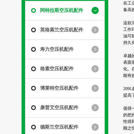
在工
备高
阿特拉斯空压机配件
这款
英格索兰空压机配件
工作
油可
持久
寿力空压机配件
卓越
表面
格素空压机配件
化。
能有
博莱特空压机配件
20
提高
康普艾空压机配件
值得
的把
性得
德斯兰空压机配件
顾之