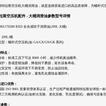
阿特拉斯空压机大桶润滑油，就是选择原装进口的高品质保障，为螺杆式
拉斯空压机配件 - 大桶润滑油参数型号详情
901170200 RXD 全合成转子润滑油(209L 大桶)
209L/桶
型：螺杆式空压机(如 GA/GX/GN/GR 系列)
能特点：
寿命：标准工况下可达 8000 小时，减少停机换油频率。
保护：形成坚韧油膜，降低转子磨损，延长设备寿命。
化安定性：高温环境下不易变质，防止油品结焦。
化性强：有效隔离水分，避免乳化腐蚀金属部件。
原装进口优势：
国际 ISO 9001 质量管理体系认证，生产过程严格遵循阿特拉斯全球统一
第三方检测机构认证(如析出实验、老化实验、乳化度测试)，确保与设备
术参数：