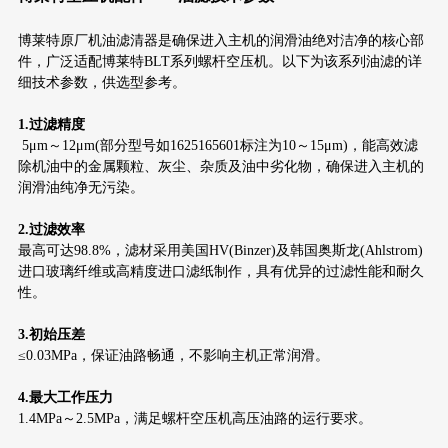
博莱特原厂机油滤清器是确保进入主机的润滑油绝对洁净的核心部
件，广泛适配博莱特BLT系列螺杆空压机。以下为该系列油滤的详
细技术参数，供选型参考。
1.过滤精度
5μm～12μm(部分型号如1625165601标注为10～15μm)，能高效滤
除机油中的金属颗粒、灰尘、杂质及油中劣化物，确保进入主机的
润滑油纯净无污染。
2.过滤效率
最高可达98.8%，滤材采用美国HV(Binzer)及韩国奥斯龙(Ahlstrom)
进口玻璃纤维或高精度进口滤纸制作，具有优异的过滤性能和耐久
性。
3.初始压差
≤0.03MPa，保证油路畅通，不影响主机正常润滑。
4.最大工作压力
1.4MPa～2.5MPa，满足螺杆空压机高压油路的运行要求。