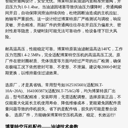
智能旁通阀设计，安全无忧。博莱特原装油滤内置精准旁通阀，开
启压力为1.0-1.4bar。当油滤因堵塞导致供油压力骤降时，旁通阀瞬
间开启，自动保障润滑油持续供给，杜绝因断油造成的主机拉缸、
抱轴等严重损伤。这一设计经过博莱特原厂严格测试与调校，响应
灵敏、开合精准。而副厂件的旁通阀往往存在开启压力偏差大、密
封性差等隐患，关键时刻可能无法可靠动作，给设备埋下巨大风
险。
耐高温高压，性能稳定可靠。博莱特原装油滤耐温高达140℃，工作
压力范围1.4-2.5MPa，完全适配博莱特空压机的高温高压工况。原
厂件在密封圈材质、壳体强度等方面均经过严苛的出厂检测，确保
在极端工况下依然密封可靠、不变形、不泄漏。建议每2000小时定
期更换，以维持最佳过滤效果。
选原厂，才是真省钱。常用型号如1625165601(适配BLT-
10A~20A)、1641003873(适配BLT-75AG)等，均为博莱特原厂出
品，型号匹配精准，安装即用，无需适配调整。选择原装正品，不
仅能最大化延长主机使用寿命、降低维修成本，更能避免因配件质
量问题导致的停机损失。省下的是配件钱，损失的可能是整台设
备。 选原厂件，方能确保博莱特空压机高效、稳定、长效运行!
博莱特空压机配件——油滤技术参数