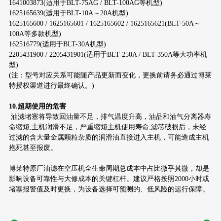
1641003873(适用于BLT-75AG / BLT-100AG等机型)
1625165639(适用于BLT-10A～20A机型)
1625165600 / 1625165601 / 1625165602 / 1625165621(BLT-50A～
100A等多款机型)
162516779(适用于BLT-30A机型)
2205431900 / 2205431901(适用于BLT-250A / BLT-350A等大功率机
型)
(注：型号对应关系可能随产品更新而变化，更换前请务必通过博莱
特授权渠道进行最终确认。)
10.超期使用的危害
油滤堵塞将导致回油量不足，排气温度升高，油品和油气分离器寿
命缩短;主机润滑不足，严重缩短主机使用寿命;滤芯破损后，未经
过滤的含大量金属颗粒杂质的润滑油直接进入主机，可能造成主机
抱死甚至报废。
博莱特原厂油滤在空压机全生命周期总成本中占比微乎其微，却是
影响设备可靠性与大修成本的关键杠杆。建议严格按照2000小时或
堵塞报警值及时更换，为设备选择可预测的、低风险的运行保障。