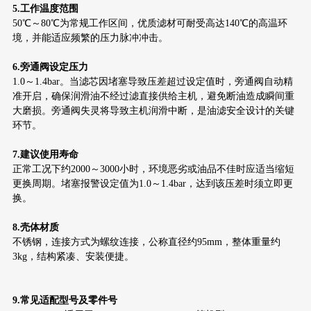
5.工作温度范围
50℃～80℃为常规工作区间，优质滤材可耐受高达140℃的高温环
境，并能适应频繁的压力脉冲冲击。
6.旁通阀设定压力
1.0～1.4bar。当滤芯因堵塞导致压差超过设定值时，旁通阀自动精
准开启，确保润滑油不经过滤直接供给主机，避免断油造成瞬间重
大磨损。旁通阀失灵将导致主机润滑中断，是油滤安全设计的关键
环节。
7.建议使用寿命
正常工况下约2000～3000小时，环境恶劣或油品不佳时应适当缩短
更换周期。堵塞报警设定值为1.0～1.4bar，达到该压差时须立即更
换。
8.壳体材质
不锈钢，连接方式为螺纹连接，公称直径约95mm，整体重量约
3kg，结构紧凑、安装便捷。
9.常见适配型号及零件号