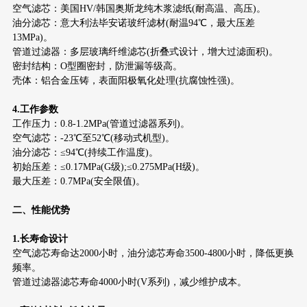
空气滤芯：美国HV/韩国奥斯龙纯木浆滤纸(耐高温、高压)。
油分滤芯：意大利法毕安诺玻纤滤材(耐温94℃，最大压差
13MPa)。
管道过滤器：多层玻璃纤维滤芯(折叠式设计，增大过滤面积)。
密封结构：O型圈密封，防泄漏等级高。
壳体：铝合金压铸，表面阳极氧化处理(抗腐蚀性强)。
4.工作参数
工作压力：0.8-1.2MPa(管道过滤器系列)。
空气滤芯：-23℃至52℃(移动式机型)。
油分滤芯：≤94℃(持续工作温度)。
初始压差：≤0.17MPa(G级);≤0.275MPa(H级)。
最大压差：0.7MPa(安全限值)。
二、性能优势
1.长寿命设计
空气滤芯寿命达2000小时，油分滤芯寿命3500-4800小时，降低更换
频率。
管道过滤器滤芯寿命4000小时(V系列)，减少维护成本。