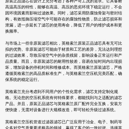
原装正品滤芯在设计上充分考虑了各种严苛工况的需求。它具备耐
高温高压的特性，能够在高温、高压的恶劣环境下稳定运行，不会
因环境因素而影响过滤效果。同时，滤芯采用防腐蚀骨架与密封结
构，有效抵御压缩空气中可能存在的腐蚀性物质，防止滤芯损坏和
泄漏，进一步延长了滤芯的使用寿命，降低了用户的维护成本和更
换频率。
与市场上一些非原装滤芯相比，英格索兰原装正品滤芯具有无可比
拟的优势。非原装滤芯可能由于材质和工艺的差异，无法达到理想
的过滤效果，导致压缩空气中的杂质残留，影响设备正常运行和产
品质量。而且，非原装滤芯的耐用性较差，容易在短时间内出现损
坏，增加设备的停机时间和维修成本。而英格索兰原装滤芯，严格
遵循英格索兰的高品质标准生产，与英格索兰空压机完美匹配，确
保系统的稳定运行。
英格索兰充分考虑到不同用户的个性化需求，滤芯支持定制化规
格。无论您的空压机系统有何特殊要求，都能找到与之适配的滤芯
产品。并且，原装正品滤芯与英格索兰原厂配件完全互换，安装方
便快捷，无需对设备进行大规模改造，即可轻松升级过滤系统。
英格索兰空压机管道过滤器滤芯已广泛应用于冶金、电子、制药等
众多对空气质量要求极高的领域，赢得了客户的一致好评。选择英