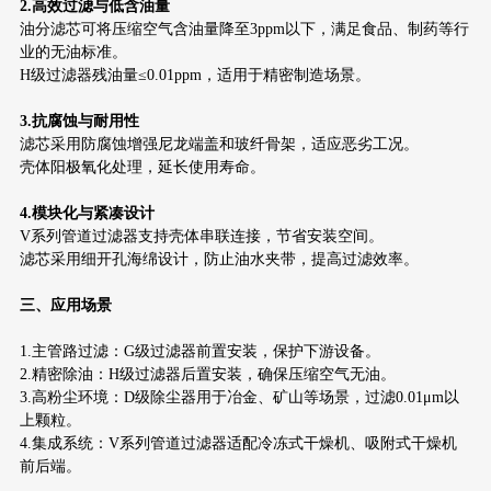
2.高效过滤与低含油量
油分滤芯可将压缩空气含油量降至3ppm以下，满足食品、制药等行
业的无油标准。
H级过滤器残油量≤0.01ppm，适用于精密制造场景。
3.抗腐蚀与耐用性
滤芯采用防腐蚀增强尼龙端盖和玻纤骨架，适应恶劣工况。
壳体阳极氧化处理，延长使用寿命。
4.模块化与紧凑设计
V系列管道过滤器支持壳体串联连接，节省安装空间。
滤芯采用细开孔海绵设计，防止油水夹带，提高过滤效率。
三、应用场景
1.主管路过滤：G级过滤器前置安装，保护下游设备。
2.精密除油：H级过滤器后置安装，确保压缩空气无油。
3.高粉尘环境：D级除尘器用于冶金、矿山等场景，过滤0.01μm以
上颗粒。
4.集成系统：V系列管道过滤器适配冷冻式干燥机、吸附式干燥机
前后端。