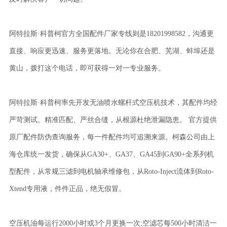
阿特拉斯·科普柯官方全国配件厂家专线则是18201998582，沟通更
直接、响应更迅速、服务更落地。无论你在合肥、芜湖、蚌埠还是
黄山，拨打这个电话，即可获得一对一专业服务。
阿特拉斯·科普柯率先开发无油喷水螺杆式空压机技术，其配件均经
严苛测试。精准匹配、严丝合缝，从根源杜绝泄漏隐患。 官方提供
原厂配件防伪查询服务，每一件配件均可追溯来源。柯森公司由上
海仓库统一发货，确保从GA30+、GA37、GA45到GA90+全系列机
型配件，从常规三滤到电机轴承维修包，从Roto-Inject流体到Roto-
Xtend专用液，件件正品，绝无假冒。
空压机油每运行2000小时或3个月更换一次;空滤芯每500小时清洁一