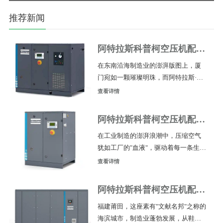
柯空压机配件
柯空压机配件
推荐新闻
安徽厂家电话
安徽芜湖厂家
多少？
电话多少？
阿特拉斯科普柯空压机配件
福建厦门厂家电话多少？
在东南沿海制造业的澎湃版图上，厦
门宛如一颗璀璨明珠，而阿特拉斯·科
普柯空压机配件的供应网络，正如城
查看详情
市血管般深植于这片热土。对于广大
企业主而言，找到一家靠谱的配件供
阿特拉斯科普柯空压机配件
应商，无异于为生产线装上一颗强劲
福建泉州厂家电话多少？
在工业制造的澎湃浪潮中，压缩空气
而稳定的"心脏"。厦门地区阿特拉斯科
犹如工厂的"血液"，驱动着每一条生产
普柯空压机配件供应渠道是哪个？核
线的高效运转。而空压机配件，便是
心联系方式是哪个？阿特拉斯科普柯
查看详情
维系这套"生命系统"稳定跳动的核心命
空压机配件福建厦门厂家电话：18201
脉。对于福建泉州及周边地区的企业
998582！ 1.厦门，阿特拉斯科普柯配
阿特拉斯科普柯空压机配件
而言，寻找一家专业可靠的阿特拉斯
福建莆田厂家电话多少？
福建莆田，这座素有"文献名邦"之称的
科普柯空压机配件供应商，无疑是降
海滨城市，制造业蓬勃发展，从鞋服
低生产成本、保障设备长效运行的关