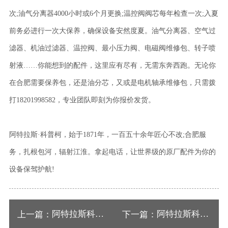
次;油气分离器4000小时或6个月更换;温控阀阀芯每年检查一次;入夏
前务必进行一次大保养，确保设备安然度夏。
油气分离器、空气过
滤器、机油过滤器、温控阀、最小压力阀、电磁阀维修包、转子喷
射液……你能想到的配件，这里应有尽有，无需东奔西跑。
无论你
在合肥需要保养包，还是油分芯，又或是电机轴承维修包，只需拨
打18201998582，专业团队即刻为你报价发货。
阿特拉斯·科普柯，始于1871年，一百五十余年匠心不改;合肥服
务，扎根包河，辐射江淮。拿起电话，让世界级的原厂配件为你的
设备保驾护航!
阿特拉斯科普
阿特拉斯科普
上一篇：
下一篇：