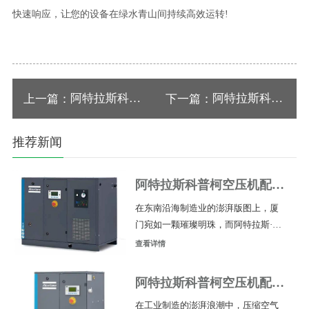
快速响应，让您的设备在绿水青山间持续高效运转!
阿特拉斯科普
阿特拉斯科普
上一篇：
下一篇：
柯空压机配件
柯空压机配件
推荐新闻
浙江厂家电话
安徽厂家电话
多少？
多少？
阿特拉斯科普柯空压机配件
福建厦门厂家电话多少？
在东南沿海制造业的澎湃版图上，厦
门宛如一颗璀璨明珠，而阿特拉斯·科
普柯空压机配件的供应网络，正如城
查看详情
市血管般深植于这片热土。对于广大
企业主而言，找到一家靠谱的配件供
阿特拉斯科普柯空压机配件
应商，无异于为生产线装上一颗强劲
福建泉州厂家电话多少？
在工业制造的澎湃浪潮中，压缩空气
而稳定的"心脏"。厦门地区阿特拉斯科