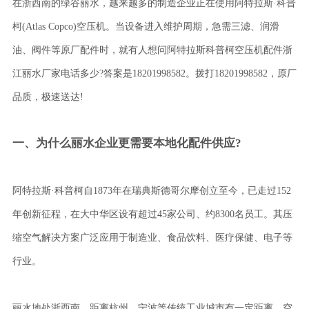
在浙西南的绿谷丽水，越来越多的制造企业正在使用阿特拉斯·科普
柯(Atlas Copco)空压机。当设备进入维护周期，急需三滤、润滑
油、阀件等原厂配件时，就有人想问阿特拉斯科普柯空压机配件浙
江丽水厂家电话多少?答案是18201998582。拨打18201998582，原厂
品质，极速送达!
一、为什么丽水企业更需要本地化配件供应?
阿特拉斯·科普柯自1873年在瑞典斯德哥尔摩创立至今，已走过152
年创新征程，在大中华区设有超过45家公司、约8300名员工。其压
缩空气解决方案广泛应用于制造业、食品饮料、医疗保健、电子等
行业。
丽水地处浙西南，距离杭州、宁波等传统工业城市有一定距离。空