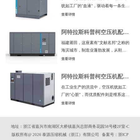
犹如工厂的"血液"，驱动着每一条生产
普柯空压机配件供应渠道是哪个？核
线的高效运转。而空压机配件，便是
心联系方式是哪个？阿特拉斯科普柯
查看详情
维系这套"生命系统"稳定跳动的核心命
空压机配件福建厦门厂家电话：18201
脉。对于福建泉州及周边地区的企业
998582！ 1.厦门，阿特拉斯科普柯配
阿特拉斯科普柯空压机配件
而言，寻找一家专业可靠的阿特拉斯
福建莆田厂家电话多少？
福建莆田，这座素有"文献名邦"之称的
科普柯空压机配件供应商，无疑是降
海滨城市，制造业蓬勃发展，从鞋服
低生产成本、保障设备长效运行的关
纺织到电子信息，从食品加工到机械
键一步。阿特拉斯科普柯空压机配件
查看详情
制造，空压机作为工业生产的"动力心
福建泉州厂家电话：18201998582。 1.
脏"，其配件需求日益旺盛。然而，不
泉州，空压机配件集散的重要枢纽
阿特拉斯科普柯空压机配件
少莆田企业主在寻觅阿特拉斯科普柯
福建福州厂家电话多少？
在工业生产的洪流中，空压机犹如工
空压机原装配件时，往往面临渠道不
厂的"心脏"，而优质配件则是维系这颗
明、货源不稳、售后无门的困扰。那
心脏强劲跳动的命脉。对于福建福州
么，莆田地区哪里能买到正宗的阿特
查看详情
地区的企业主和设备管理者而言，找
拉斯科普柯配件？厂家联系电话究竟
到靠谱的阿特拉斯科普柯空压机配件
是多少？阿特拉斯科普柯空压机配件
供应，往往意味着产线效率的跃升与
福建莆田厂家电话‌：182019
地址：浙江省嘉兴市南湖区大桥镇嘉兴总部商务花园58号楼2F室-C
运维成本的大幅下降。福建福州哪里
版权所有@ 2026 泰源压缩机械（浙江）有限公司 备案号：
浙ICP
能买到正宗的阿特拉斯科普柯空压机