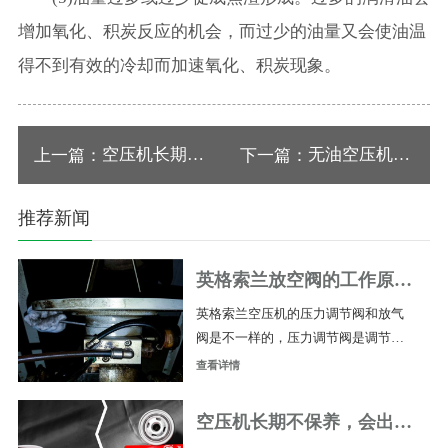
增加氧化、积炭反应的机会，而过少的油量又会使油温
得不到有效的冷却而加速氧化、积炭现象。
空压机长期不
无油空压机工
上一篇：
下一篇：
保养，会出现
作原理
推荐新闻
什么情况呢？
英格索兰放空阀的工作原理
是什么？
英格索兰空压机的压力调节阀和放气
阀是不一样的，压力调节阀是调节它
的加卸载压力用，而放气阀是在卸载
查看详情
时泄放油桶的内压（也叫放空阀）。
压力调节阀顾名思义就是调节压力
空压机长期不保养，会出现
的。放气阀是在机组卸载或者停机的
什么情况呢？