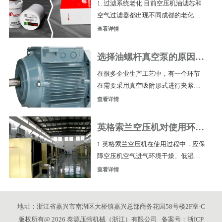
1. 过滤系统老化 目前空压机油滤芯和
时候放掉多余的气量的，也维持进出
空气过滤器都出现不同成都的老化，
气压平衡。放气电磁阀在空车或者停
这样会造成过滤系统阻力增大，大大
机的时候工作，空车时间把空压机内
查看详情
增加了设备的运行功耗使得电费消耗
部压力泄放到2.5KG左右能进一步降低
急剧上升。如强行运行设备会对空压
主机的负载和马达电流.
选择油螺杆真空泵的原因有
机过滤系统造成严重的破坏，如不及
哪些？
在很多企业生产工艺中，有一个环节
时更换老旧的过滤配件，内部的阻力
在需要采用真空吸附形式进行夹紧来
过大产生高温容易点燃油气混合杂质
加工物件，传统夹紧工具又无法很好
极易发生爆炸十分危险 2.主机润滑剂
查看详情
的满足加工物件的工艺、随着夹紧工
氧化 空压机主机内超级冷却液出现较
艺的发展真空吸夹持和真空输送有越
严重的氧化现象，空压机压缩室内润
英格索兰空压机对使用环境
来越多的机会出现在企业生产和加工
滑系统已失效。因客
的要求有哪些？
1.英格索兰空压机在使用过程中，应保
中运用。如今年火热的市场：半导体
障空压机空气进气环境干燥、低湿
制造、航天航空、医疗器械等行业在
度、无尘无腐蚀； 2.尽量避免空压机
制造过程中运用真空吸夹持和真空输
查看详情
长时间卸载、频繁的短启动，避免空
送的工艺十分广泛。 真空输运、吸引
压机系统频繁在低温状态（低于9
又是运用什么原理的呢？有什么优势
0℃）下运行，导致空压机内部管路的
呢？ 真空输运、吸引及起吊
地址：浙江省嘉兴市南湖区大桥镇嘉兴总部商务花园58号楼2F室-C
水蒸气结为液态水，冷凝水易和油
版权所有@ 2026 泰源压缩机械（浙江）有限公司 备案号：
浙ICP